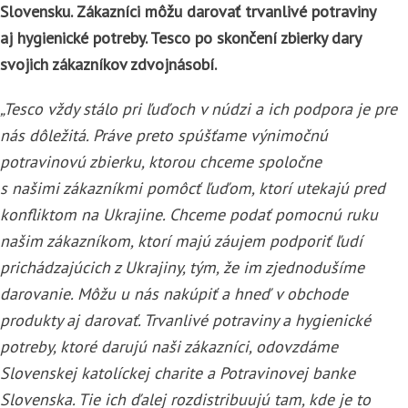
Slovensku. Zákazníci môžu darovať trvanlivé potraviny
aj hygienické potreby. Tesco po skončení zbierky dary
svojich zákazníkov zdvojnásobí.
„Tesco vždy stálo pri ľuďoch v núdzi a ich podpora je pre
nás dôležitá. Práve preto spúšťame výnimočnú
potravinovú zbierku, ktorou chceme spoločne
s našimi zákazníkmi pomôcť ľuďom, ktorí utekajú pred
konfliktom na Ukrajine. Chceme podať pomocnú ruku
našim zákazníkom, ktorí majú záujem podporiť ľudí
prichádzajúcich z Ukrajiny, tým, že im zjednodušíme
darovanie. Môžu u nás nakúpiť a hneď v obchode
produkty aj darovať. Trvanlivé potraviny a hygienické
potreby, ktoré darujú naši zákazníci, odovzdáme
Slovenskej katolíckej charite a Potravinovej banke
Slovenska. Tie ich ďalej rozdistribuujú tam, kde je to