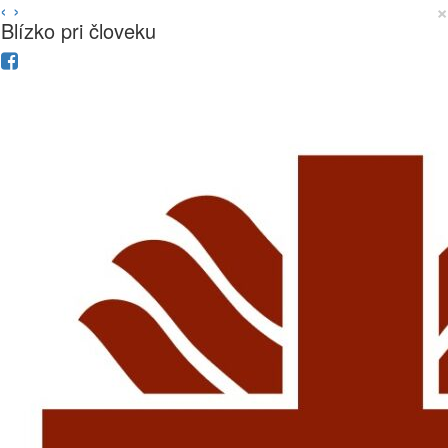
‹
›
×
Blízko pri človeku