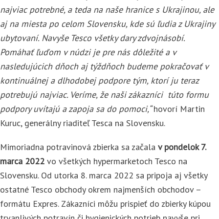
najviac potrebné, a teda na naše hranice s Ukrajinou, ale
aj na miesta po celom Slovensku, kde sú ľudia z Ukrajiny
ubytovaní. Navyše Tesco všetky dary zdvojnásobí.
Pomáhať ľuďom v núdzi je pre nás dôležité a v
nasledujúcich dňoch aj týždňoch budeme pokračovať v
kontinuálnej a dlhodobej podpore tým, ktorí ju teraz
potrebujú najviac. Veríme, že naši zákazníci túto formu
podpory uvítajú a zapoja sa do pomoci,“
hovorí Martin
Kuruc, generálny riaditeľ Tesca na Slovensku.
Mimoriadna potravinová zbierka sa začala
v pondelok 7.
marca 2022
vo všetkých hypermarketoch Tesco na
Slovensku. Od utorka 8. marca 2022 sa pripoja aj všetky
ostatné Tesco obchody okrem najmenších obchodov –
formátu Expres. Zákazníci môžu prispieť do zbierky kúpou
trvanlivých potravín či hygienických potrieb navyše pri