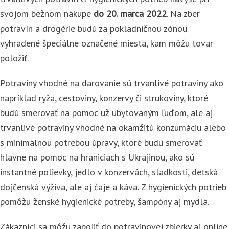
svojom bežnom nákupe
do 20. marca 2022
. Na zber
potravín a drogérie budú za pokladničnou zónou
vyhradené špeciálne označené miesta, kam môžu tovar
položiť.
Potraviny vhodné na darovanie sú trvanlivé potraviny ako
napríklad ryža, cestoviny, konzervy či strukoviny, ktoré
budú smerovať na pomoc už ubytovaným ľuďom, ale aj
trvanlivé potraviny vhodné na okamžitú konzumáciu alebo
s minimálnou potrebou úpravy, ktoré budú smerovať
hlavne na pomoc na hraniciach s Ukrajinou, ako sú
instantné polievky, jedlo v konzervách, sladkosti, detská
dojčenská výživa, ale aj čaje a káva. Z hygienických potrieb
pomôžu ženské hygienické potreby, šampóny aj mydlá.
Zákazníci sa môžu zapojiť do potravinovej zbierky aj online,