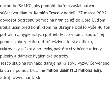
obchodu (SAMO), aby pomohli ľuďom zasiahnutým
súčasným dianím.
Kamión Tesco
v nedeľu 27. marca 2022
doviezol potrebnú pomoc na hranice až do Uble. Ľuďom
utekajúcim pred konfliktom na Ukrajine odišlo vyše 40 ton
potravín a hygienických potrieb.Tesco v rámci spoločnej
pomoci zabezpečilo detskú výživu, detské mlieko,
cukrovinky, piškóty, polievky, paštéty či vlhčené utierky,
plienky a dámske hygienické potreby.
Tesco skupina rovnako daruje na Krízovú výzvu Červeného
kríža na pomoc Ukrajine
milión libier (1,2 milióna eur).
Zdroj: www.charita.sk