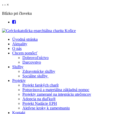
‹
›
×
Blízko pri človeku
Úvodná stránka
Aktuality
O nás
Chcem pomôcť
Dobrovoľníctvo
Darcovstvo
Služby
Zdravotnícke služby
Sociálne služby
Projekty
Projekt farských charít
Potravinová a materiálna základná pomoc
Projekty zamerané na integráciu utečencov
Adopcia na diaľku®
Projekt Nadácie EPH
Aktívne kroky k zamestnaniu
Kontakt