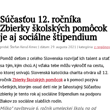
Súčasťou 12. ročníka
Zbierky školských pomôcok
je aj sociálne štipendium
pridal: Štefan Keruľ-Kmec | dátum: 29. augusta 2021 | kategória:
z regiónov
Pomôž deťom z celého Slovenska rozvíjať ich talent a stať
sa tým, kým chcú. Aj vďaka tebe môžu vykročiť na cestu,
o ktorej snívajú. Slovenská katolícka charita otvára už 12.
ročník
Zbierky školských pomôcok
a k pomoci pozýva
všetkých, ktorým osud detí nie je ľahostajný. Súčasťou
zbierky je tento rok aj sociálne štipendium na podporu
žiakov zo sociálne slabších rodín.
Miško* navštevuje 6. ročník umeleckej školy, no od