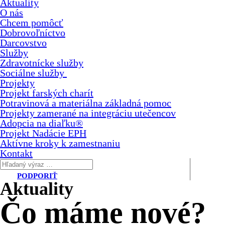
Aktuality
O nás
Chcem pomôcť
Dobrovoľníctvo
Darcovstvo
Služby
Zdravotnícke služby
Sociálne služby
Projekty
Projekt farských charít
Potravinová a materiálna základná pomoc
Projekty zamerané na integráciu utečencov
Adopcia na diaľku®
Projekt Nadácie EPH
Aktívne kroky k zamestnaniu
Kontakt
PODPORIŤ
Aktuality
Čo máme
nové?