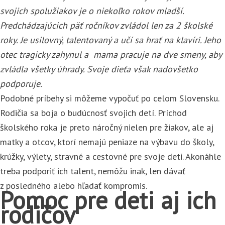
svojich spolužiakov je o niekoľko rokov mladší.
Predchádzajúcich päť ročníkov zvládol len za 2 školské
roky. Je usilovný, talentovaný a učí sa hrať na klavíri. Jeho
otec tragicky zahynul a mama pracuje na dve smeny, aby
zvládla všetky úhrady. Svoje dieťa však nadovšetko
podporuje.
Podobné príbehy si môžeme vypočuť po celom Slovensku.
Rodičia sa boja o budúcnosť svojich detí. Príchod
školského roka je preto náročný nielen pre žiakov, ale aj
matky a otcov, ktorí nemajú peniaze na výbavu do školy,
krúžky, výlety, stravné a cestovné pre svoje deti. Akonáhle
treba podporiť ich talent, nemôžu inak, len dávať
z posledného alebo hľadať kompromis.
Pomoc pre deti aj ich
rodičov