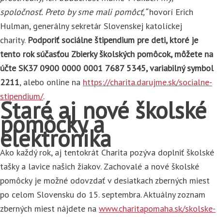
spoločnosť. Preto by sme mali pomôcť,“
hovorí Erich
Hulman, generálny sekretár Slovenskej katolíckej
charity.
Podporiť sociálne štipendium pre deti, ktoré je
tento rok súčasťou Zbierky školských pomôcok, môžete na
účte SK37 0900 0000 0001 7687 5345, variabilný symbol
2211
, alebo online na
https://charita.darujme.sk/socialne-
stipendium/
.
Staré aj nové školské
pomôcky a
elektronika
Ako každý rok, aj tentokrát Charita pozýva doplniť školské
tašky a lavice našich žiakov. Zachovalé a nové školské
pomôcky je možné odovzdať v desiatkach zberných miest
po celom Slovensku do 15. septembra. Aktuálny zoznam
zberných miest nájdete na
www.charitapomaha.sk/skolske-