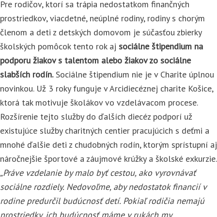
Pre rodičov, ktorí sa trápia nedostatkom finančných
prostriedkov, viacdetné, neúplné rodiny, rodiny s chorým
členom a deti z detských domovom je súčasťou zbierky
školských pomôcok tento rok aj
sociálne štipendium na
podporu žiakov s talentom alebo žiakov zo sociálne
slabších rodín.
Sociálne štipendium nie je v Charite úplnou
novinkou. Už 3 roky funguje v Arcidiecéznej charite Košice,
ktorá tak motivuje školákov vo vzdelávacom procese.
Rozšírenie tejto služby do ďalších diecéz podporí už
existujúce služby charitných centier pracujúcich s deťmi a
mnohé ďalšie deti z chudobných rodín, ktorým sprístupní aj
náročnejšie športové a záujmové krúžky a školské exkurzie.
„Práve vzdelanie by malo byť cestou, ako vyrovnávať
sociálne rozdiely. Nedovoľme, aby nedostatok financií v
rodine predurčil budúcnosť detí. Pokiaľ rodičia nemajú
prostriedky, ich budúcnosť máme v rukách my,