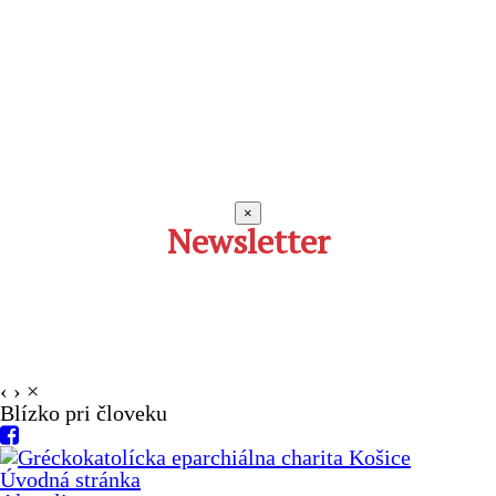
×
Newsletter
‹
›
×
Blízko pri človeku
Úvodná stránka