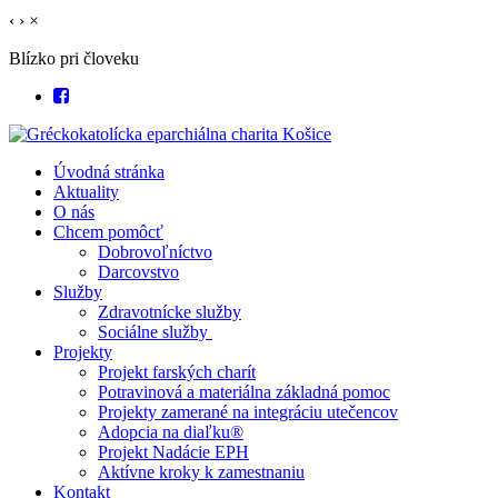
‹
›
×
Blízko pri človeku
Úvodná stránka
Aktuality
O nás
Chcem pomôcť
Dobrovoľníctvo
Darcovstvo
Služby
Zdravotnícke služby
Sociálne služby
Projekty
Projekt farských charít
Potravinová a materiálna základná pomoc
Projekty zamerané na integráciu utečencov
Adopcia na diaľku®
Projekt Nadácie EPH
Aktívne kroky k zamestnaniu
Kontakt