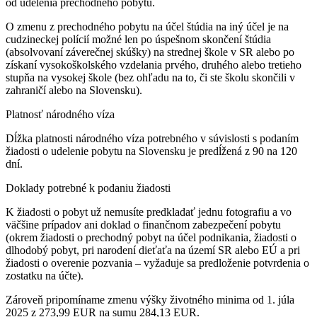
od udelenia prechodného pobytu.
O zmenu z prechodného pobytu na účel štúdia na iný účel je na
cudzineckej polícií možné len po úspešnom skončení štúdia
(absolvovaní záverečnej skúšky) na strednej škole v SR alebo po
získaní vysokoškolského vzdelania prvého, druhého alebo tretieho
stupňa na vysokej škole (bez ohľadu na to, či ste školu skončili v
zahraničí alebo na Slovensku).
Platnosť národného víza
Dĺžka platnosti národného víza potrebného v súvislosti s podaním
žiadosti o udelenie pobytu na Slovensku je predĺžená z 90 na 120
dní.
Doklady potrebné k podaniu žiadosti
K žiadosti o pobyt už nemusíte predkladať jednu fotografiu a vo
väčšine prípadov ani doklad o finančnom zabezpečení pobytu
(okrem žiadosti o prechodný pobyt na účel podnikania, žiadosti o
dlhodobý pobyt, pri narodení dieťaťa na území SR alebo EÚ a pri
žiadosti o overenie pozvania – vyžaduje sa predloženie potvrdenia o
zostatku na účte).
Zároveň pripomíname zmenu výšky životného minima od 1. júla
2025 z 273,99 EUR na sumu 284,13 EUR.