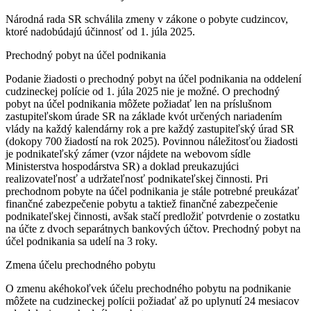
Národná rada SR schválila zmeny v zákone o pobyte cudzincov,
ktoré nadobúdajú účinnosť od 1. júla 2025.
Prechodný pobyt na účel podnikania
Podanie žiadosti o prechodný pobyt na účel podnikania na oddelení
cudzineckej polície od 1. júla 2025 nie je možné. O prechodný
pobyt na účel podnikania môžete požiadať len na príslušnom
zastupiteľskom úrade SR na základe kvót určených nariadením
vlády na každý kalendárny rok a pre každý zastupiteľský úrad SR
(dokopy 700 žiadostí na rok 2025). Povinnou náležitosťou žiadosti
je podnikateľský zámer (vzor nájdete na webovom sídle
Ministerstva hospodárstva SR) a doklad preukazujúci
realizovateľnosť a udržateľnosť podnikateľskej činnosti. Pri
prechodnom pobyte na účel podnikania je stále potrebné preukázať
finančné zabezpečenie pobytu a taktiež finančné zabezpečenie
podnikateľskej činnosti, avšak stačí predložiť potvrdenie o zostatku
na účte z dvoch separátnych bankových účtov. Prechodný pobyt na
účel podnikania sa udelí na 3 roky.
Zmena účelu prechodného pobytu
O zmenu akéhokoľvek účelu prechodného pobytu na podnikanie
môžete na cudzineckej polícii požiadať až po uplynutí 24 mesiacov