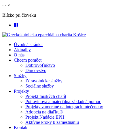
‹
›
×
Blízko pri človeku
Úvodná stránka
Aktuality
O nás
Chcem pomôcť
Dobrovoľníctvo
Darcovstvo
Služby
Zdravotnícke služby
Sociálne služby
Projekty
Projekt farských charít
Potravinová a materiálna základná pomoc
Projekty zamerané na integráciu utečencov
Adopcia na diaľku®
Projekt Nadácie EPH
Aktívne kroky k zamestnaniu
Kontakt