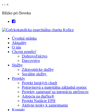
‹
›
×
Blízko pri človeku
Úvodná stránka
Aktuality
O nás
Chcem pomôcť
Dobrovoľníctvo
Darcovstvo
Služby
Zdravotnícke služby
Sociálne služby
Projekty
Projekt farských charít
Potravinová a materiálna základná pomoc
Projekty zamerané na integráciu utečencov
Adopcia na diaľku®
Projekt Nadácie EPH
Aktívne kroky k zamestnaniu
Kontakt