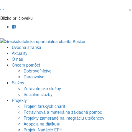
×
‹
›
Blízko pri človeku
Úvodná stránka
Aktuality
O nás
Chcem pomôcť
Dobrovoľníctvo
Darcovstvo
Služby
Zdravotnícke služby
Sociálne služby
Projekty
Projekt farských charít
Potravinová a materiálna základná pomoc
Projekty zamerané na integráciu utečencov
Adopcia na diaľku®
Projekt Nadácie EPH