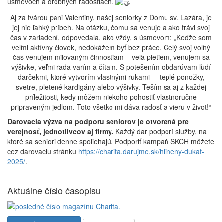
úsmevoch a drobných radostiach.
Aj za tvárou pani Valentiny, našej seniorky z Domu sv. Lazára, je
jej nie ľahký príbeh. Na otázku, čomu sa venuje a ako trávi svoj
čas v zariadení, odpovedala, ako vždy, s úsmevom: „Keďže som
veľmi aktívny človek, nedokážem byť bez práce. Celý svoj voľný
čas venujem milovaným činnostiam – veľa pletiem, venujem sa
výšivke, veľmi rada varím a čítam. S potešením obdarúvam ľudí
darčekmi, ktoré vytvorím vlastnými rukami – teplé ponožky,
svetre, pletené kardigány alebo výšivky. Teším sa aj z každej
príležitosti, kedy môžem niekoho pohostiť vlastnoručne
pripraveným jedlom. Toto všetko mi dáva radosť a vieru v život!“
Darovacia výzva na podporu seniorov je otvorená pre
verejnosť, jednotlivcov aj firmy.
Každý dar podporí služby, na
ktoré sa seniori denne spoliehajú. Podporiť kampaň SKCH môžete
cez darovaciu stránku
https://charita.darujme.sk/hlineny-dukat-
2025/
.
Aktuálne číslo časopisu