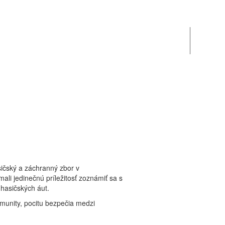
sičský a záchranný zbor v
mali jedinečnú príležitosť zoznámiť sa s
 hasičských áut.
omunity, pocitu bezpečia medzi