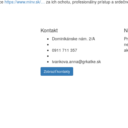
vce
https://www.minv.sk/…
za ich ochotu, profesionálny prístup a srdečn
Kontakt
N
Dominikánske nám. 2/A
Pr
ne
0911 711 357
ak
ivankova.anna@grkatke.sk
Zobraziť kontakty