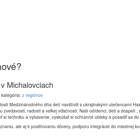
ové?
v Michalovciach
| kategória:
z regiónov
tosti Medzinárodného dňa detí navštívili s ukrajinskými utečencami Ha
 zvedavosti, radosti a veľkej vďačnosti. Naši odídenci, deti a dospelí , 
ť si techniku a vybavenie, vyskúšať si ochranné obleky a posadiť sa do
znaniu, ale aj k posilňovaniu dôvery, podporu integrácie do miestnej k