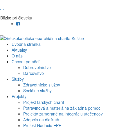
‹
›
Blízko pri človeku
Úvodná stránka
Aktuality
O nás
Chcem pomôcť
Dobrovoľníctvo
Darcovstvo
Služby
Zdravotnícke služby
Sociálne služby
Projekty
Projekt farských charít
Potravinová a materiálna základná pomoc
Projekty zamerané na integráciu utečencov
Adopcia na diaľku®
Projekt Nadácie EPH