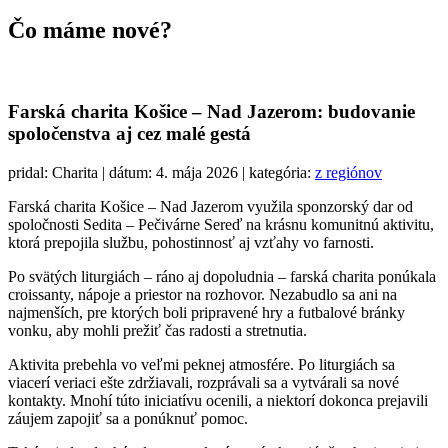
Čo máme
nové?
Farská charita Košice – Nad Jazerom: budovanie
spoločenstva aj cez malé gestá
pridal: Charita | dátum: 4. mája 2026 | kategória:
z regiónov
Farská charita Košice – Nad Jazerom využila sponzorský dar od
spoločnosti Sedita – Pečivárne Sereď na krásnu komunitnú aktivitu,
ktorá prepojila službu, pohostinnosť aj vzťahy vo farnosti.
Po svätých liturgiách – ráno aj dopoludnia – farská charita ponúkala
croissanty, nápoje a priestor na rozhovor. Nezabudlo sa ani na
najmenších, pre ktorých boli pripravené hry a futbalové bránky
vonku, aby mohli prežiť čas radosti a stretnutia.
Aktivita prebehla vo veľmi peknej atmosfére. Po liturgiách sa
viacerí veriaci ešte zdržiavali, rozprávali sa a vytvárali sa nové
kontakty. Mnohí túto iniciatívu ocenili, a niektorí dokonca prejavili
záujem zapojiť sa a ponúknuť pomoc.