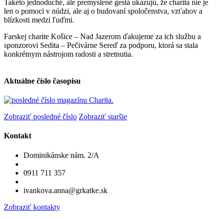
Takéto jednoduché, ale premyslené gestá ukazujú, že charita nie je
len o pomoci v núdzi, ale aj o budovaní spoločenstva, vzťahov a
blízkosti medzi ľuďmi.
Farskej charite Košice – Nad Jazerom ďakujeme za ich službu a
sponzorovi Sedita – Pečivárne Sereď za podporu, ktorá sa stala
konkrétnym nástrojom radosti a stretnutia.
Aktuálne číslo časopisu
Zobraziť posledné číslo
Zobraziť staršie
Kontakt
Dominikánske nám. 2/A
0911 711 357
ivankova.anna@grkatke.sk
Zobraziť kontakty