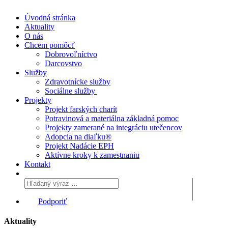
Úvodná stránka
Aktuality
O nás
Chcem pomôcť
Dobrovoľníctvo
Darcovstvo
Služby
Zdravotnícke služby
Sociálne služby
Projekty
Projekt farských charít
Potravinová a materiálna základná pomoc
Projekty zamerané na integráciu utečencov
Adopcia na diaľku®
Projekt Nadácie EPH
Aktívne kroky k zamestnaniu
Kontakt
Podporiť
Aktuality