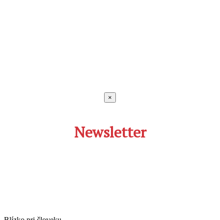
×
Newsletter
Blízko pri človeku