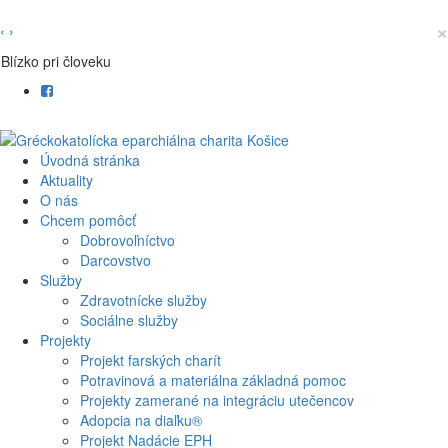
×
‹
›
Blízko pri človeku
Úvodná stránka
Aktuality
O nás
Chcem pomôcť
Dobrovoľníctvo
Darcovstvo
Služby
Zdravotnícke služby
Sociálne služby
Projekty
Projekt farských charít
Potravinová a materiálna základná pomoc
Projekty zamerané na integráciu utečencov
Adopcia na diaľku®
Projekt Nadácie EPH