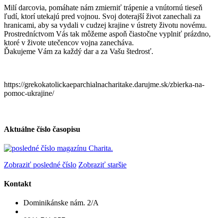
Milí darcovia, pomáhate nám zmierniť trápenie a vnútornú tieseň
ľudí, ktorí utekajú pred vojnou. Svoj doterajší život zanechali za
hranicami, aby sa vydali v cudzej krajine v ústrety životu novému.
Prostredníctvom Vás tak môžeme aspoň čiastočne vyplniť prázdno,
ktoré v živote utečencov vojna zanecháva.
Ďakujeme Vám za každý dar a za Vašu štedrosť.
https://grekokatolickaeparchialnacharitake.darujme.sk/zbierka-na-
pomoc-ukrajine/
Aktuálne číslo časopisu
Zobraziť posledné číslo
Zobraziť staršie
Kontakt
Dominikánske nám. 2/A