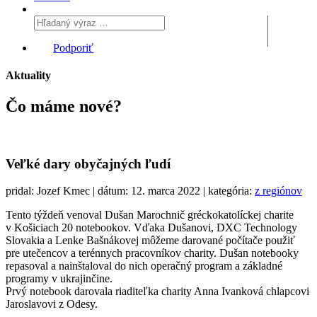
Podporiť
Aktuality
Čo máme
nové?
Veľké dary obyčajných ľudí
pridal: Jozef Kmec | dátum: 12. marca 2022 | kategória:
z regiónov
Tento týždeň venoval Dušan Marochnič gréckokatolíckej charite
v Košiciach 20 notebookov. Vďaka Dušanovi, DXC Technology
Slovakia a Lenke Bašnákovej môžeme darované počítače použiť
pre utečencov a terénnych pracovníkov charity. Dušan notebooky
repasoval a nainštaloval do nich operačný program a základné
programy v ukrajinčine.
Prvý notebook darovala riaditeľka charity Anna Ivanková chlapcovi
Jaroslavovi z Odesy.