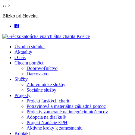
‹
›
×
Blízko pri človeku
Úvodná stránka
Aktuality
O nás
Chcem pomôcť
Dobrovoľníctvo
Darcovstvo
Služby
Zdravotnícke služby
Sociálne služby
Projekty
Projekt farských charít
Potravinová a materiálna základná pomoc
Projekty zamerané na integráciu utečencov
Adopcia na diaľku®
Projekt Nadácie EPH
Aktívne kroky k zamestnaniu
Kontakt