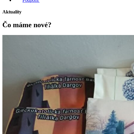
Podporiť
Aktuality
Čo máme
nové?