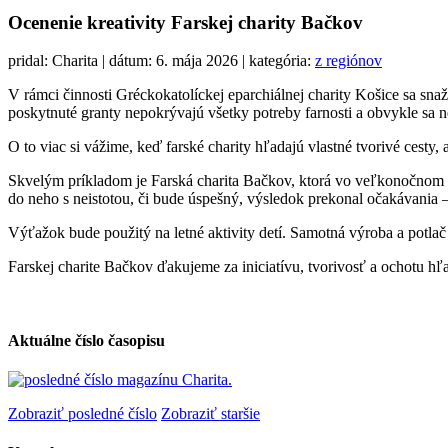
Ocenenie kreativity Farskej charity Bačkov
pridal: Charita | dátum: 6. mája 2026 | kategória:
z regiónov
V rámci činnosti Gréckokatolíckej eparchiálnej charity Košice sa sn
poskytnuté granty nepokrývajú všetky potreby farnosti a obvykle sa 
O to viac si vážime, keď farské charity hľadajú vlastné tvorivé cesty
Skvelým príkladom je Farská charita Bačkov, ktorá vo veľkonočnom ob
do neho s neistotou, či bude úspešný, výsledok prekonal očakávania –
Výťažok bude použitý na letné aktivity detí. Samotná výroba a potla
Farskej charite Bačkov ďakujeme za iniciatívu, tvorivosť a ochotu hľ
Aktuálne číslo časopisu
Zobraziť posledné číslo
Zobraziť staršie