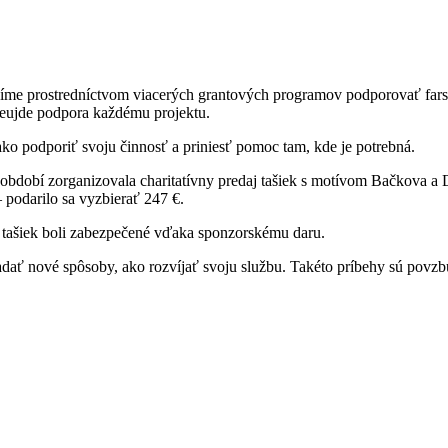
ažíme prostredníctvom viacerých grantových programov podporovať farsk
neujde podpora každému projektu.
, ako podporiť svoju činnosť a priniesť pomoc tam, kde je potrebná.
dobí zorganizovala charitatívny predaj tašiek s motívom Bačkova a Dar
 podarilo sa vyzbierať 247 €.
č tašiek boli zabezpečené vďaka sponzorskému daru.
adať nové spôsoby, ako rozvíjať svoju službu. Takéto príbehy sú povzbu