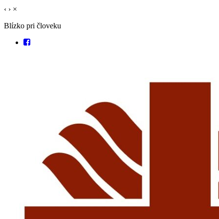
‹
›
×
Blízko pri človeku